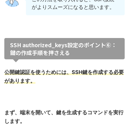
がよりスムーズになると思います。
SSH authorized_keys設定のポイント⑥：
鍵の作成手順を押さえる
公開鍵認証を使うためには、SSH鍵を作成する必要
があります。
まず、端末を開いて、鍵を生成するコマンドを実行
します。