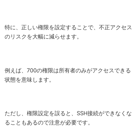
特に、正しい権限を設定することで、不正アクセス
のリスクを大幅に減らせます。
例えば、700の権限は所有者のみがアクセスできる
状態を意味します。
ただし、権限設定を誤ると、SSH接続ができなくな
ることもあるので注意が必要です。