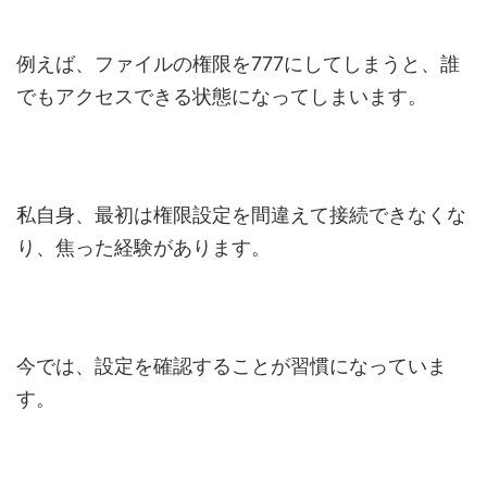
例えば、ファイルの権限を777にしてしまうと、誰
でもアクセスできる状態になってしまいます。
私自身、最初は権限設定を間違えて接続できなくな
り、焦った経験があります。
今では、設定を確認することが習慣になっていま
す。