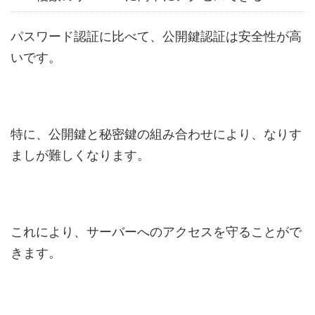
パスワード認証に比べて、公開鍵認証は安全性が高
いです。
特に、公開鍵と秘密鍵の組み合わせにより、なりす
ましが難しくなります。
これにより、サーバーへのアクセスを守ることがで
きます。