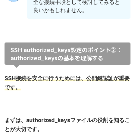
全な接続手段として検討してみると
良いかもしれません。
SSH authorized_keys設定のポイント②：
authorized_keysの基本を理解する
SSH接続を安全に行うためには、公開鍵認証が重要
です。
まずは、authorized_keysファイルの役割を知るこ
とが大切です。