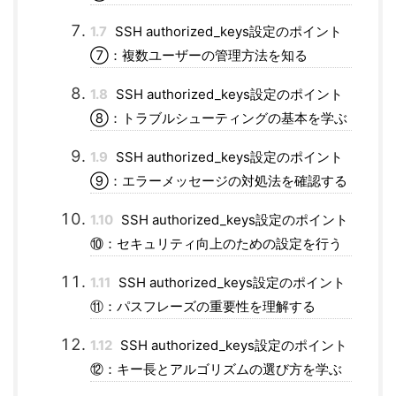
1.7
SSH authorized_keys設定のポイント
⑦：複数ユーザーの管理方法を知る
1.8
SSH authorized_keys設定のポイント
⑧：トラブルシューティングの基本を学ぶ
1.9
SSH authorized_keys設定のポイント
⑨：エラーメッセージの対処法を確認する
1.10
SSH authorized_keys設定のポイント
⑩：セキュリティ向上のための設定を行う
1.11
SSH authorized_keys設定のポイント
⑪：パスフレーズの重要性を理解する
1.12
SSH authorized_keys設定のポイント
⑫：キー長とアルゴリズムの選び方を学ぶ