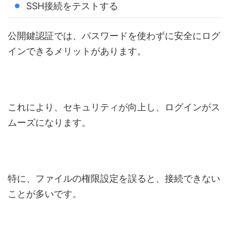
SSH接続をテストする
公開鍵認証では、パスワードを使わずに安全にログ
インできるメリットがあります。
これにより、セキュリティが向上し、ログインがス
ムーズになります。
特に、ファイルの権限設定を誤ると、接続できない
ことが多いです。