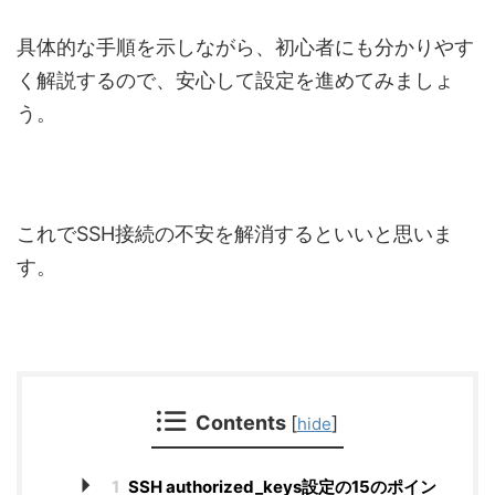
具体的な手順を示しながら、初心者にも分かりやす
く解説するので、安心して設定を進めてみましょ
う。
これでSSH接続の不安を解消するといいと思いま
す。
Contents
[
]
hide
1
SSH authorized_keys設定の15のポイン