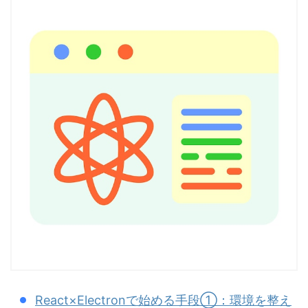
React×Electronで始める手段①：環境を整え