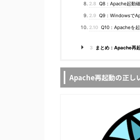
2.8
Q8：Apache起動
2.9
Q9：Windows
2.10
Q10：Apach
3
まとめ：Apache再
Apache再起動の正し