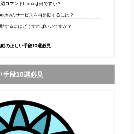
確認コマンドLinuxは何ですか？
でApacheのサービスを再起動するには？
eを起動するにはどうすればいいですか？
起動の正しい手段10選必見
い手段10選
必見