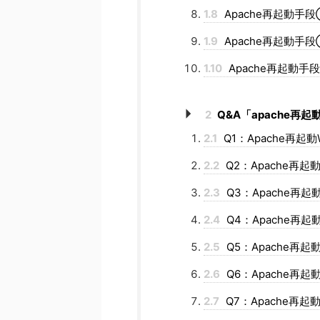
1.8
Apache再起動
1.9
Apache再起動
1.10
Apache再起動
2
Q&A「apache
2.1
Q1：Apache再起
2.2
Q2：Apache再
2.3
Q3：Apache再起
2.4
Q4：Apache再
2.5
Q5：Apache再
2.6
Q6：Apache再
2.7
Q7：Apache再起動