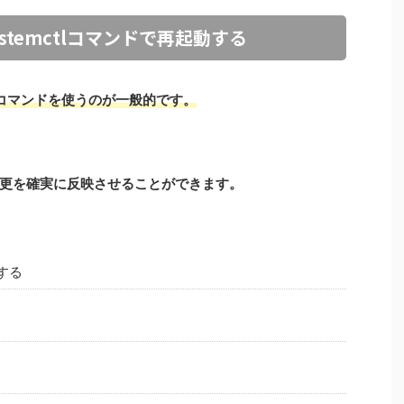
ystemctlコマンドで再起動する
ctlコマンドを使うのが一般的です。
更を確実に反映させることができます。
動する