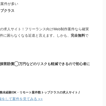
価案件が多い
ップクラス
シの求人サイト！フリーランス向けWeb制作案件なら確実
件に困らなくなる近道と言えます。しかも、
完全無料
で
損害賠償◯万円などのリスクも軽減できる
ので初心者に
務未経験OK
・
リモート案件数トップクラス
の求人サイト /
録をして案件を見てみる >>