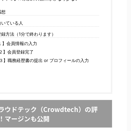
感想
向いている人
録方法（1分で終わります）
P１】会員情報の入力
P２】会員登録完了
P３】職務経歴書の提出 or プロフィールの入力
ウドテック（Crowdtech）の評
！マージンも公開