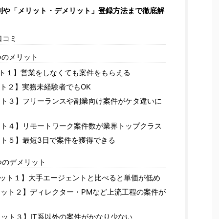
判や「メリット・デメリット」登録方法まで徹底解
も
や口コミ
つのメリット
ト１】営業をしなくても案件をもらえる
ト２】実務未経験者でもOK
ト３】フリーランスや副業向け案件がケタ違いに
ト４】リモートワーク案件数が業界トップクラス
ト５】最短3日で案件を獲得できる
つのデメリット
ット１】大手エージェントと比べると単価が低め
ット２】ディレクター・PMなど上流工程の案件が
ット３】IT系以外の案件がかなり少ない