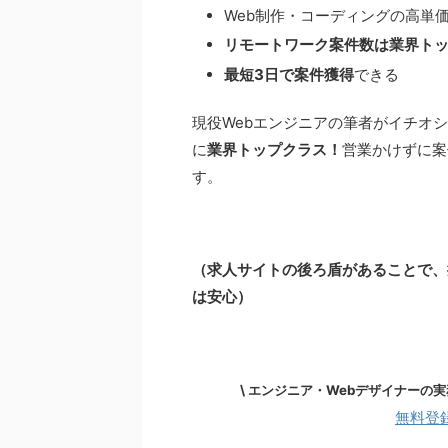
Web制作・コーディングの高単
リモートワーク案件数は業界ト
最短3日で案件獲得
できる
現役Webエンジニアの筆者がイチオ
に
業界トップクラス！
営業かけずに案
す。
（求人サイトの後ろ盾があることで、
は安心）
\ エンジニア・Webデザイナーの
実
無料登