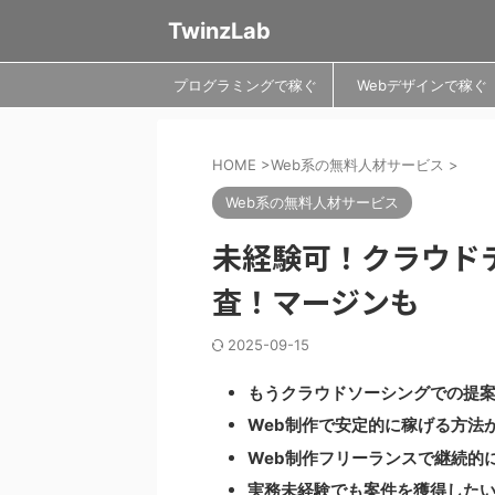
TwinzLab
プログラミングで稼ぐ
Webデザインで稼ぐ
HOME
>
Web系の無料人材サービス
>
Web系の無料人材サービス
未経験可！クラウド
査！マージンも
2025-09-15
もうクラウドソーシングでの提案営
Web制作で安定的に稼げる方法が知
Web制作フリーランスで継続的に
実務未経験でも案件を獲得したい..