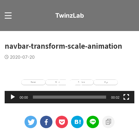
TwinzLab
navbar-transform-scale-animation
2020-07-20
動
画
プ
レ
ー
00:00
00:02
ヤ
ー